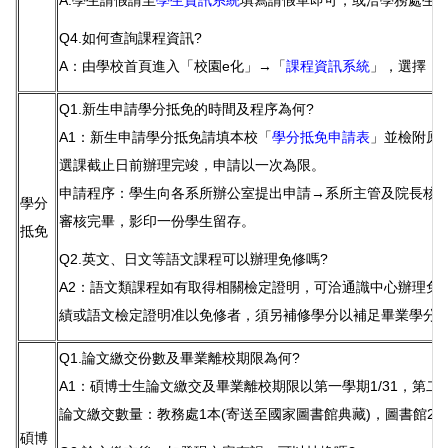
A.學生請假請至
學生資訊系統
填寫請假單即可，或洽學務處生活輔導組
Q4.如何查詢課程資訊?
A：由學校首頁進入「校園e化」→「
課程資訊系統
」，選擇「
Q1.新生申請學分抵免的時間及程序為何?
A1：新生申請學分抵免請填本校「
學分抵免申請表
」並檢附原
選課截止日前辦理完竣，申請以一次為限。
申請程序：學生向各系所辦公室提出申請→系所主管及院長核
學分
審核完畢，影印一份學生留存。
抵免
Q2.英文、日文等語文課程可以辦理免修嗎?
A2：語文類課程如有取得相關檢定證明，可洽通識中心辦理免
績或語文檢定證明准以免修者，須另補修學分以補足畢業學分
Q1.論文繳交份數及畢業離校期限為何?
A1：碩博士生論文繳交及畢業離校期限以第一學期1/31，第二
論文繳交數量：教務處1本(寄送至國家圖書館典藏)，圖書館2
碩博