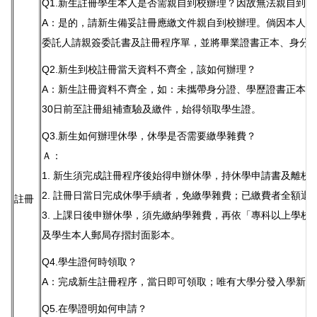
Q1.新生註冊學生本人是否需親自到校辦理？因故無法親自到
A：是的，請新生備妥註冊應繳文件親自到校辦理。倘因本人無
委託人請親簽委託書及註冊程序單，並將畢業證書正本、身分
Q2.新生到校註冊當天資料不齊全，該如何辦理？
A：新生註冊資料不齊全，如：未攜帶身分證、學歷證書正本等
30日前至註冊組補查驗及繳件，始得領取學生證。
Q3.新生如何辦理休學，休學是否需要繳學雜費？
Ａ：
1. 新生須完成註冊程序後始得申辦休學，持休學申請書及離
2. 註冊日當日完成休學手續者，免繳學雜費；已繳費者全額退
註冊
3. 上課日後申辦休學，須先繳納學雜費，再依「專科以上學
及學生本人郵局存摺封面影本。
Q4.學生證何時領取？
A：完成新生註冊程序，當日即可領取；唯有大學分發入學新生9
Q5.在學證明如何申請？