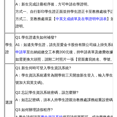
A：新生完成註冊程序後，方可申請在學證明。
方式一、自行影印學生證正面並持學生證正卡至教務處核予註
方式二、至教務處填妥【
中英文成績單及在學證明申請表
】並
證明。
Q1.學生證遺失如何補發?
學生
A1：如遺失學生證，請先至愛金卡股份有限公司線上掛失系統
證
申請單
至出納組繳交工本費200元後，持申請表單及繳費收據
如需更換大頭照，請附二吋照片一張【背面書寫姓名、學號、
Q1.新生何時可登入學生資訊系統?
A：學生資訊系統通常為開學前三天開放新生登入，輸入學生個
號加大寫英文碼)。
Q2.忘記學生資訊系統密碼，該怎麼辦?
A：如忘記密碼，須本人持學生證親洽教務處課務組重設密碼，或電洽06
選課
Q3.如何辦理請假程序?