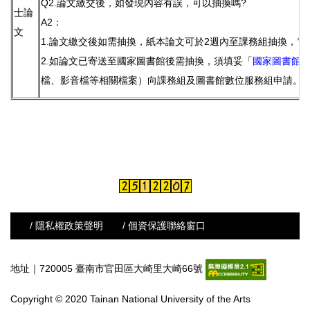
Q2.論文繳交後，如發現內容有誤，可以抽換嗎?
士論
A2：
文
1.論文繳交後如需抽換，紙本論文可於2週內至課務組抽換，電子
2.如論文已寄送至國家圖書館後需抽換，須填妥「
國家圖書館
檔、影音檔等相關檔案）向課務組及圖書館數位服務組申請。
/ 隱私權政策聲明
/ 個資保護聯絡窗口
地址｜720005 臺南市官田區大崎里大崎66號
Copyright © 2020 Tainan National University of the Arts