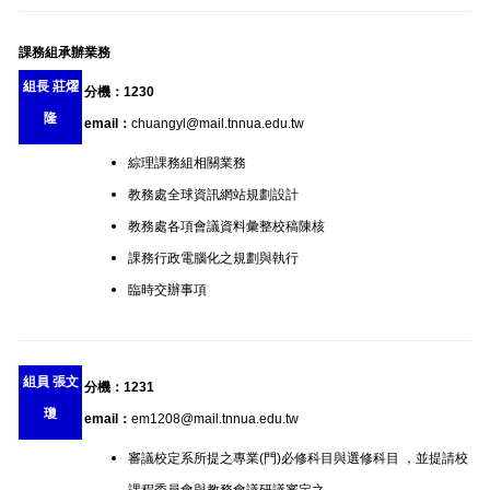
課務組承辦業務
組長 莊燿
分機：1230
隆
email：
chuangyl@mail.tnnua.edu.tw
綜理課務組相關業務
教務處全球資訊網站規劃設計
教務處各項會議資料彙整校稿陳核
課務行政電腦化之規劃與執行
臨時交辦事項
組員 張文
分機：1231
瓊
email：
em1208@mail.tnnua.edu.tw
審議校定系所提之專業(門)必修科目與選修科目 ，並提請校