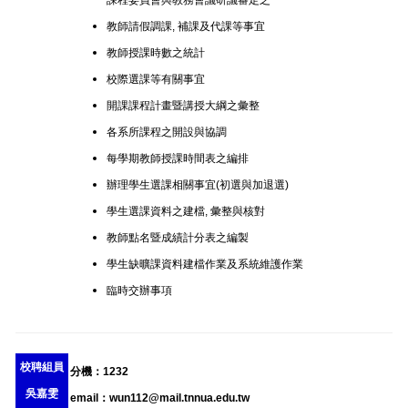
課程委員會與教務會議研議審定之
教師請假調課, 補課及代課等事宜
教師授課時數之統計
校際選課等有關事宜
開課課程計畫暨講授大綱之彙整
各系所課程之開設與協調
每學期教師授課時間表之編排
辦理學生選課相關事宜(初選與加退選)
學生選課資料之建檔, 彙整與核對
教師點名暨成績計分表之編製
學生缺曠課資料建檔作業及系統維護作業
臨時交辦事項
校聘組員
分機：1232
吳嘉雯
email：
wun112@mail.tnnua.edu.tw