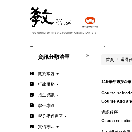
跳
到
主
要
內
容
區
:::
:::
資訊分類清單
首頁
選課作業 
關於本處
115學年度第1
行政服務
Course selectio
招生資訊
Course Add and 
學生專區
選課程序：
學分學程專區
Course selectio
實習專區
1. 由學校首頁進