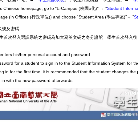
s Chinese homepage, go to "E-Campus (校園e化)" → "
Student Info
on page (in Offices (行政單位)) and choose “Student Area (學生專區)”→ "
S
帳號及密碼
生首次登入選課系統之密碼為加大寫英文碼之身分證號，學生首次登入後
 enters his/her personal account and password.
word for a student to sign in to the Student Information System for the f
gning in for the first time, it is recommended that the student chang
 in with the new password afterwards.