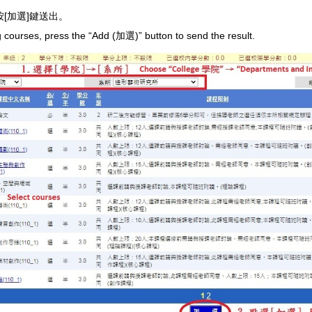
按[加選]鍵送出。
ng courses, press the “Add (加選)” button to send the result.