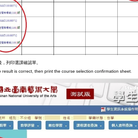
誤後，列印選課確認單。
result is correct, then print the course selection confirmation sheet.