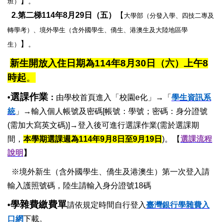
】
班）
。
2.
第二梯114年8月29日（五）
【
大學部（分發入學、四技二專及
轉學考）、境外學生（含外國學生、僑生、港澳生及大陸地區學
】
生）
。
新生開放入住日期
為
114年8月30日（六）上午8
時起
。
選課作業
•
：
由學校首頁進入「校園e化」→「
學生資訊
系
統
」→輸入個人帳號及密碼[帳號：學號；密碼：身分證號
(需加大寫英文碼)]→登入後可進行選課作業(需於選課期
間，
本學期選課週為114年9月8日至9月19日
)。【
選課流程
說
明
】
※境外新生（含外國學生、僑生及港澳生）第一次登入請
輸入護照號碼，陸生請輸入身分證號18碼
學雜費繳費單
•
請依規定時間自行登入
臺灣銀行學雜費入
口網
下載。