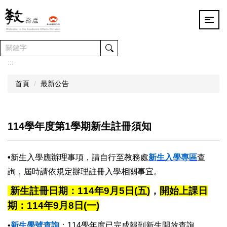
跳
到
主
要
內
容
:::
區
首頁
最新公告
114學年度第1學期新生註冊須知
•
新生入學應辦理事項，請自行至教務處
新生入學專區
查
詢，屆時請依規定辦理註冊入學相關事宜。
新生註冊日期：
114
年9月5日(五)
，
開始上課日
期：
114
年9月8日(一)
•
新生學號查詢
：114學年度已完成報到新生開放查詢。