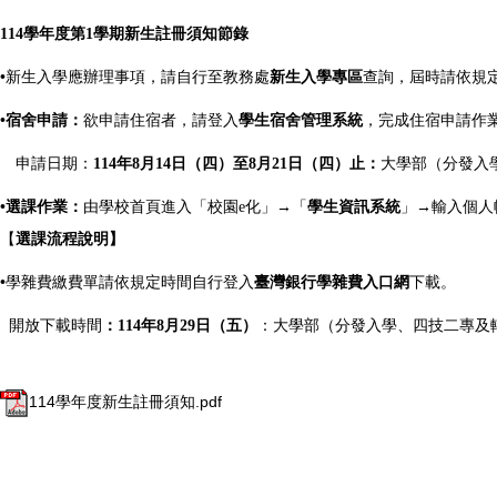
114
學年度第
1
學期新生註冊須知節錄
•
新生入學應辦理事項，請自行至教務處
新生入學專區
查詢，屆時請依規
•宿舍申請：
欲申請住宿者，請登入
學生宿舍管理系統
，完成住宿申請作
申請日期：
114
年
8
月
14
日（四）至
8
月
21
日（四）止：
大學部（分發入
•
選課作業：
由學校首頁進入「校園e化」→「
學生資訊系統
」→輸入個人
【
選課流程說
明
】
•
學雜費繳費單請依規定時間自行登入
臺灣銀行學雜費入口網
下載。
開放下載時間
：
114
年
8
月
29
日（五）
：大學部（分發入學、四技二專及
114學年度新生註冊須知.pdf