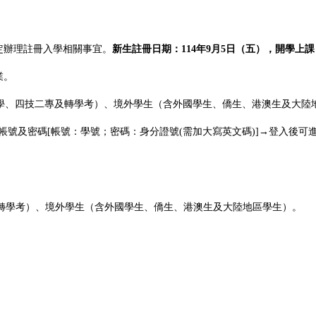
定辦理註冊入學相關事宜。
新生註冊日期：
114
年
9
月
5
日（五），開學上課
業。
學、四技二專及轉學考）、境外學生（含外國學生、僑生、港澳生及大陸
帳號及密碼[帳號：學號；密碼：身分證號(需加大寫英文碼)]→登入後可
轉學考）、境外學生（含外國學生、僑生、港澳生及大陸地區學生）。