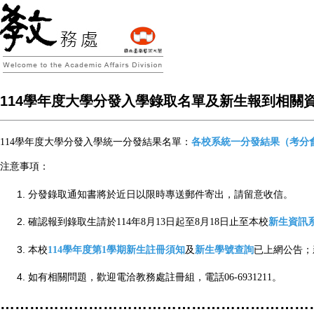
114學年度大學分發入學錄取名單及新生報到相關
114
學年度大學分發入學統一分發結果名單：
各校系統一分發結果
（考分
注意事項：
分發錄取通知書將於近日以限時專送郵件寄出，請留意收信。
確認報到錄取生請於
114
年
8
月
13
日起至
8
月
18
日止至本校
新生資訊
本校
1
1
4
學年度第
1
學期新生註冊須知
及
新生學號查詢
已上網公告；
如有相關問題，歡迎電洽教務處註冊組，電話
06
-
6931211
。
………………………………………………………