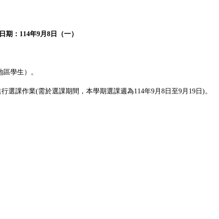
日期：
114
年
9
月
8
日（一）
地區學生）。
進行選課作業(需於選課期間，本學期選課週為
114
年
9
月
8
日至
9
月
19
日)。