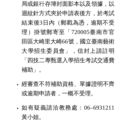
局或銀行存簿封面影本以及領據，以
迴紋針方式夾於申請表後方，於考試
結束後
3
日內（郵戳為憑，逾期不受
理）掛號郵寄至「
720005
臺南市官
田區大崎里大崎
66
號，國立臺南藝術
大學招生委員會」，信封上請註明
「四技二專甄選入學招生考試交通費
補助」。
經審查不符補助資格、單據證明不齊
或逾期申請者，一概不受理。
如有疑義請洽教務處：
06
–
6931211
黃小姐。