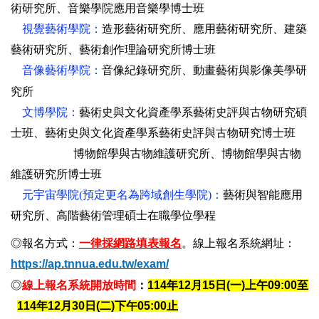
術研究所
、音樂學院應用音樂學博士班
視覺藝術學院：
造形藝術研究所、應用藝術研究所、建築
藝術研究所、藝術創作理論研究所博士班
音像藝術學院：
音像紀錄研究所、動畫藝術與影像美學研
究所
文博學院：
藝術史與文化資產學系藝術史評與古物研究碩
士班、
藝術史與文化資產學系藝術史評與古物研究博士班
博物館學與古物維護研究所
、
博物館學與古物
維護研究所博士班
元宇宙學院(預定更名為跨域創生學院)：
藝術與智能應用
研究所
、高階藝術管理碩士在職學位學程
◎
報名方式：
一律採網路填表報名
。線上報名系統網址：
https://ap.tnnua.edu.tw/exam/
◎
線上報名系統開放時間
：
114
年12月15日(一)上午
09:00
至
114
年
12
月30日(二)下午
05:00
止