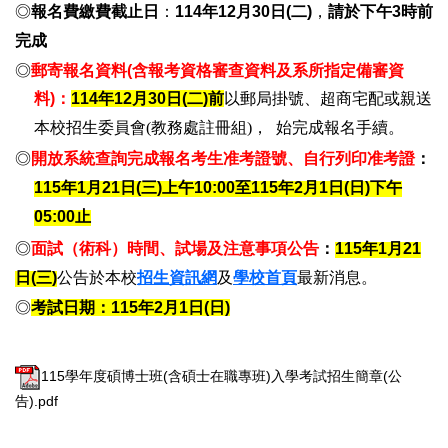
◎
報名費繳費截止日
：
114年
12
月30日(二)
，
請於下午
3時
前
完成
◎
郵寄報名資料(含報考資格審查資料及系所指定備審資
料)：
114
年
12
月30日(二)前
以郵局掛號、
超商宅配或親送
本校招生委員會(教務處註冊組)，
始完成報名手續
。
◎
開放系統查詢完成報名考生准考證號、自行列印准考證
：
115
年1月21日(三)上午10:00至115年2月1日(日)下午
05:00止
◎
面試（術科）時間、試場及注意事項公告
：
115
年1月21
日(三)
公告於本校
招生資訊網
及
學校首頁
最新消息。
◎
考試日期：
115
年2月1日(日)
115學年度碩博士班(含碩士在職專班)入學考試招生簡章(公
告).pdf