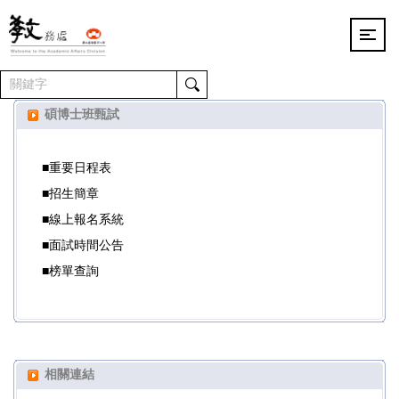
跳
到
主
要
內
容
碩博士班甄試
區
■重要日程表
■招生簡章
■線上報名系統
■面試時間公告
■榜單查詢
相關連結