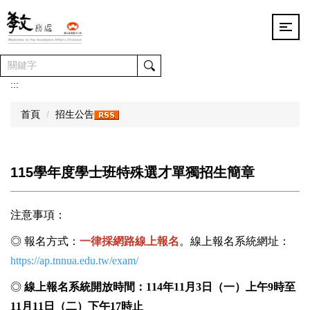
跳
到
主
要
內
容
:::
區
首頁
招生公告
115學年度學士班特殊選才單獨招生簡章
注意事項：
◎ 報名方式：
一律採網路線上報名
。線上報名系統網址：
https://ap.tnnua.edu.tw/exam/
◎
線上報名系統開放時間：
114
年
11
月
3
日（一）上午
9
時
至
1
1
月
11
日（二）下午
17
時
止