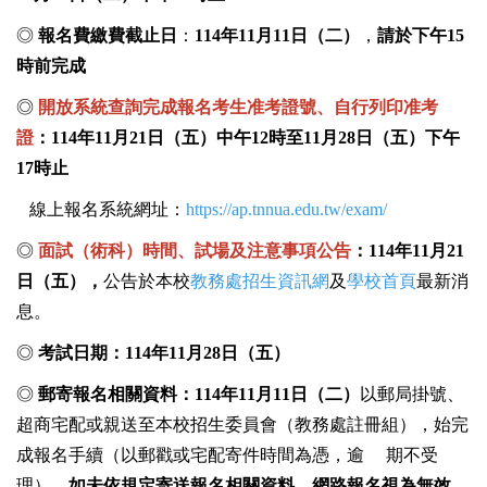
◎
報名費繳費截止日
：
114
年
11
月
11
日
（二）
，
請於下午
15
時前完成
◎
開放系統查詢完成報名考生准考證號、自行列印准考
證
：
114
年
11
月
21
日（五）中午
12
時至
11
月
28
日（五）下午
17
時止
線上報名系統網址：
https://ap.tnnua.edu.tw/exam/
◎
面試（術科）時間、試場及注意事項公告
：
114
年
11
月
21
日（五），
公告於本校
教務處招生資訊網
及
學校首頁
最新消
息。
◎
考試日期：
114
年
11
月
28
日（五）
◎
郵寄報名相關資料：
114
年
11
月
11
日（二）
以郵局掛號、
超商宅配或親送至本校招生委員會（教務處註冊組），
始完
成報名手續（以郵戳或宅配寄件時間為憑，逾 期不受
理）。
如未依規定寄送報名相關資料，網路
報名視為無效
。