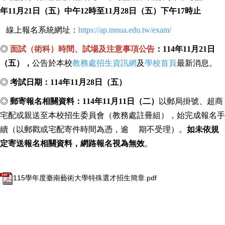
年
11
月
21
日（五）中午
12
時至
11
月
28
日（五）下午
17
時止
線上報名系統網址：
https://ap.tnnua.edu.tw/exam/
◎
面試（術科）時間、試場及注意事項公告
：
114
年
11
月
21
日
（五），
公告於本校
教務處招生資訊網
及
學校首頁
最新消息。
◎
考試日期：
114
年
11
月
28
日（五）
◎
郵寄報名相關資料：
114
年
11
月
11
日（二）
以郵局掛號、超商
宅配或親送至本校招生委員會（教務處註冊組），
始完成報名手
續（以郵戳或宅配寄件時間為憑，逾 期不受理）。
如未依規
定寄送報名相關資料，網路
報名視為無效
。
115學年度臺南藝術大學特殊選才招生簡章.pdf