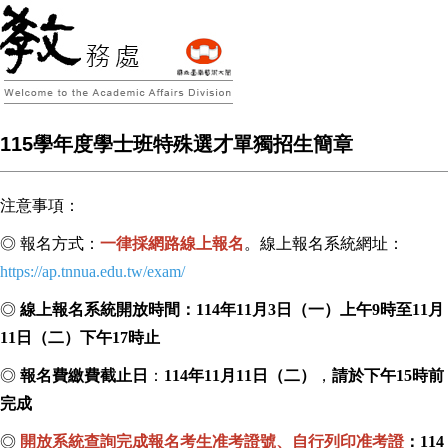
115學年度學士班特殊選才單獨招生簡章
注意事項：
◎ 報名方式：
一律採網路線上報名
。線上報名系統網址：
https://ap.tnnua.edu.tw/exam/
◎
線上報名系統開放時間：
114
年
11
月
3
日（一）上午
9
時
至
1
1
月
11
日（二）下午
17
時
止
◎
報名費繳費截止日
：
114
年
11
月
11
日
（二）
，
請於下午
15
時前
完成
◎
開放系統查詢完成報名考生准考證號、自行列印准考證
：
114