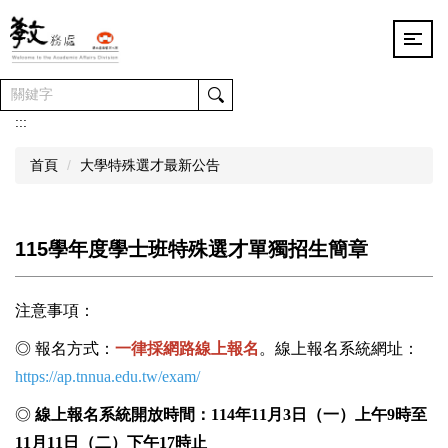
跳
到
主
要
內
容
:::
區
首頁
大學特殊選才最新公告
115學年度學士班特殊選才單獨招生簡章
注意事項：
◎ 報名方式：
一律採網路線上報名
。線上報名系統網址：
https://ap.tnnua.edu.tw/exam/
◎
線上報名系統開放時間：
114
年
11
月
3
日（一）上午
9
時
至
1
1
月
11
日（二）下午
17
時
止