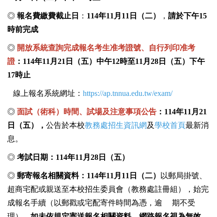
◎
報名費繳費截止日
：
114
年
11
月
11
日
（二）
，
請於下午
15
時前完成
◎
開放系統查詢完成報名考生准考證號、自行列印准考
證
：
114
年
11
月
21
日（五）中午
12
時至
11
月
28
日（五）下午
17
時止
線上報名系統網址：
https://ap.tnnua.edu.tw/exam/
◎
面試（術科）時間、試場及注意事項公告
：
114
年
11
月
21
日（五），
公告於本校
教務處招生資訊網
及
學校首頁
最新消
息。
◎
考試日期：
114
年
11
月
28
日（五）
◎
郵寄報名相關資料：
114
年
11
月
11
日（二）
以郵局掛號、
超商宅配或親送至本校招生委員會（教務處註冊組），
始完
成報名手續（以郵戳或宅配寄件時間為憑，逾 期不受
理）。
如未依規定寄送報名相關資料，網路
報名視為無效
。