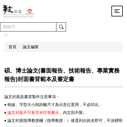
跳
到
主
要
內
容
:::
區
首頁
論文編製
碩、博士論文(書面報告、技術報告、專業實務
報告)封面書背範本及審定書
論文封面及書背製作注意事項：
♦ 框線、字型大小與距離尺寸為示意位置用，不必印出。
♦
論文封面不可有浮水印等圖示
，內文則不限。
♦ 論文封面指導教授欄（指導教授：）後逕列出姓名即可，不須標明