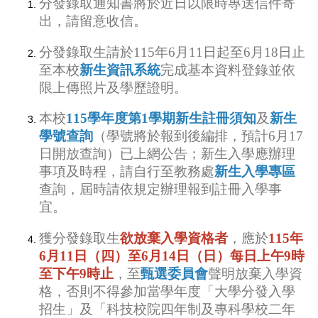
分發錄取通知書將於近日以限時專送信件寄
出，請留意收信。
分發錄取生請於
115
年
6
月
11
日起
至
6
月
18
日止
至本校
新生資訊系統
完成基本資料登錄並依
限上傳照片及學歷證明。
本校
115
學年度第
1
學期新生註冊須知
及
新生
學號查詢
（學號將於報到後編排，預計
6
月
17
日開放查詢）已上網公告；新生入學應辦理
事項及時程，請自行至教務處
新生入學專區
查詢，屆時請依規定辦理報到註冊入學事
宜。
獲分發錄取生
欲放棄入學資格者
，應於
115
年
6
月
11
日（四）至
6
月
14
日（日）每日上午
9
時
至下午
9
時止
，至
甄選委員會
聲明放棄入學資
格，否則不得參加當學年度「大學分發入學
招生」及「科技校院四年制及專科學校二年