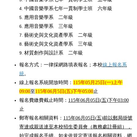
中國音樂學系七年一貫制學士班 六年級
應用音樂學系 二年級
應用音樂學系 三年級
藝術史與文化資產學系 二年級
藝術史與文化資產學系 三年級
材質創作與設計系 二年級
報名方式：一律採網路填表報名；本校
線上報名系
統
。
線上報名系統開放時間：
115
年
05
月
25
日
(
一
)
上午
09:00
至
115
年
06
月
5
日
(
五
)
下午
05:00
止
報名費繳費截止時間：
115
年
06
月
05
日
(
五
)
下午
03:00
止
郵寄報名相關資料：
115
年
06
月
05
日
(
五
)
前以郵局掛號
寄達或親送達至本校招生委員會（教務處註冊組），
始完成報名手續
。如未依規定寄送報名相關資料，網