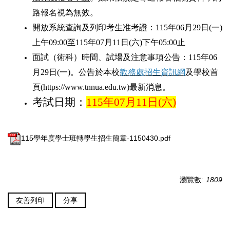
路報名視為無效。
開放系統查詢及列印考生准考證：
115
年
06
月
29
日
(
一
)
上午
09:00
至
115
年
07
月
11
日
(
六
)
下午
05:00
止
面試（術科）時間、試場及注意事項公告：
115
年
06
月
29
日
(
一
)
。公告於本校
教務處招生資訊網
及學校首
頁
(https://www.tnnua.edu.tw)
最新消息。
考試日期：
115
年
07
月
11
日
(
六
)
115學年度學士班轉學生招生簡章-1150430.pdf
瀏覽數:
1809
友善列印
分享