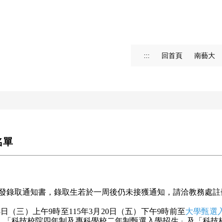
:::
回首頁
南藝大
名單
發錄取通知書，錄取生若於一周後仍未接獲通知，請洽教務處註
8
日（三）上午
9
時至
115
年
3
月
20
日（五）下午
9
時前至
大學甄選
、「科技校院四年制及專科學校二年制甄選入學招生」及「科技