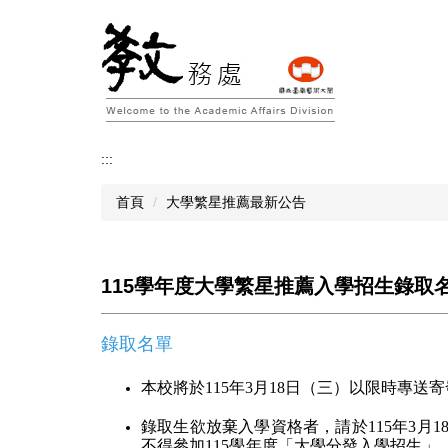
跳
到
主
要
內
容
區
:::
首頁
大學繁星推薦最新公告
115學年度大學繁星推薦入學招生錄取
錄取名單
本校將於
115
年
3
月
18
日（三）以限時專送寄
錄取生欲放棄入學資格者，請於
115
年
3
月
1
不得參加
115
學年度「大學分發入學招生」