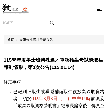
跳
到
主
要
內
容
:::
區
首頁
大學特殊選才最新公告
115學年度學士班特殊選才單獨招生考試錄取生
報到情形，第3次公告(115.01.14)
注意事項：
已報到正取生或獲遞補備取生欲放棄錄取資格
者，須於
115
年
3
月
3
日（二
）中午
12
時
前填妥
「放棄錄取資格聲明書」經家長簽章後，傳真至