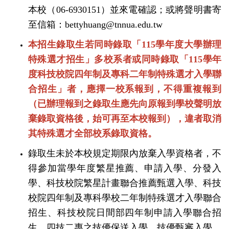
本校（
06-6930151
）並來電確認；或將聲明書寄
至信箱：
bettyhuang@tnnua.edu.tw
本招生錄取生若同時錄取「
115
學年度大學辦理
特殊選才招生」多校系者或同時錄取「
115
學年
度科技校院四年制及專科二年制特殊選才入學聯
合招生」者，應擇一校系報到，不得重複報到
（已辦理報到之錄取生應先向原報到學校聲明放
棄錄取資格後，始可再至本校報到），違者取消
其特殊選才全部校系錄取資格。
錄取生未於本校規定期限內放棄入學資格者，不
得參加當學年度繁星推薦、申請入學、分發入
學、科技校院繁星計畫聯合推薦甄選入學、科技
校院四年制及專科學校二年制特殊選才入學聯合
招生、科技校院日間部四年制申請入學聯合招
生、四技二專之技優保送入學、技優甄審入學、