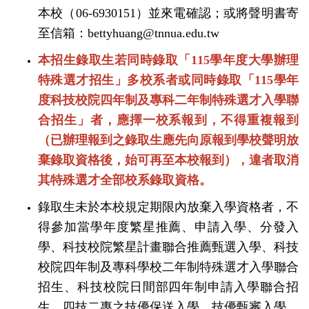
本校（
06-6930151
）並來電確認；或將聲明書寄
至信箱：
bettyhuang@tnnua.edu.tw
本招生錄取生若同時錄取「
115
學年度大學辦理
特殊選才招生」多校系者或同時錄取「
115
學年
度科技校院四年制及專科二年制特殊選才入學聯
合招生」者，應擇一校系報到，不得重複報到
（已辦理報到之錄取生應先向原報到學校聲明放
棄錄取資格後，始可再至本校報到），違者取消
其特殊選才全部校系錄取資格。
錄取生未於本校規定期限內放棄入學資格者，不
得參加當學年度繁星推薦、申請入學、分發入
學、科技校院繁星計畫聯合推薦甄選入學、科技
校院四年制及專科學校二年制特殊選才入學聯合
招生、科技校院日間部四年制申請入學聯合招
生、四技二專之技優保送入學、技優甄審入學、