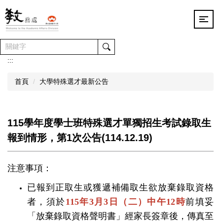
跳
到
主
要
內
容
:::
區
首頁
大學特殊選才最新公告
115學年度學士班特殊選才單獨招生考試錄取生
報到情形，第1次公告(114.12.19)
注意事項：
已報到正取生或獲遞補備取生欲放棄錄取資格
者，須於
115
年
3
月
3
日（二
）中午
12
時
前填妥
「放棄錄取資格聲明書」經家長簽章後，傳真至