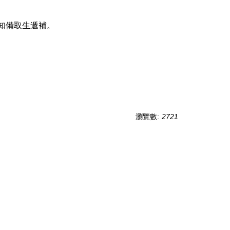
知備取生遞補。
瀏覽數:
2721