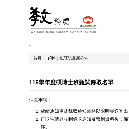
跳
到
主
要
內
容
區
:::
首頁
碩博士班甄試最新公告
115學年度碩博士班甄試錄取名單
注意事項：
成績通知單及錄取通知書將以限時專送寄出
正取生請於收到錄取通知及報到資料後，備
序。