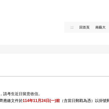
:::
回首頁
南藝大
，請考生近日留意收信。
齊應繳文件於
114年11月24日(一)前
（含當日郵戳為憑）以掛號