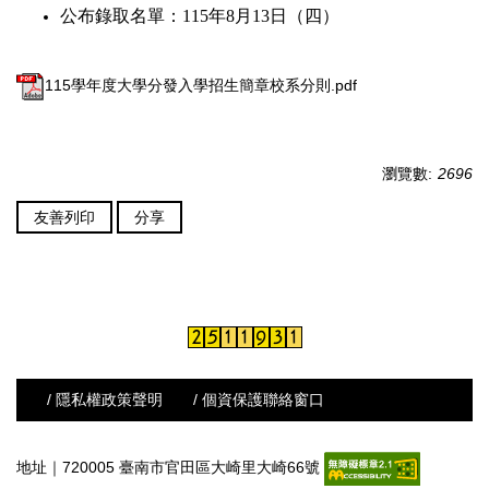
公布錄取名單：
115
年
8
月
13
日（四）
115學年度大學分發入學招生簡章校系分則.pdf
瀏覽數:
2696
友善列印
分享
/ 隱私權政策聲明
/ 個資保護聯絡窗口
地址｜720005 臺南市官田區大崎里大崎66號