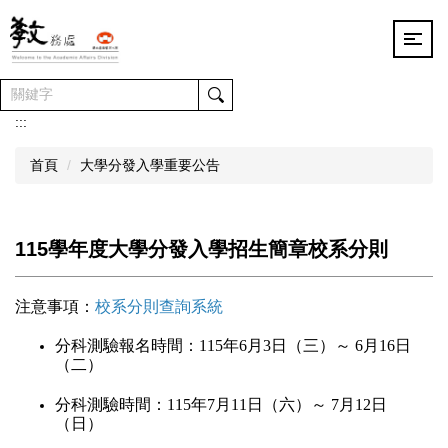
跳
到
主
要
內
容
:::
區
首頁
大學分發入學重要公告
115學年度大學分發入學招生簡章校系分則
注意事項：
校系分則查詢系統
分科測驗報名時間：
115
年
6
月
3
日（三）～
6
月
16
日
（二）
分科測驗時間：
115
年
7
月
11
日（六）～
7
月
12
日
（日）