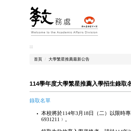
跳
到
主
要
內
容
區
:::
首頁
大學繁星推薦最新公告
114學年度大學繁星推薦入學招生錄取
錄取名單
本校將於
114
年
3
月
18
日（二）以限時專
6931211
﹚。