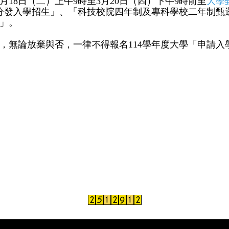
月
18
日（二）上午
9
時至
3
月
20
日（四）下午
9
時前至
大學
分發入學招生」、「科技校院四年制及專科學校二年制甄
」。
，無論放棄與否，一律不得報名
114
學年度大學「申請入