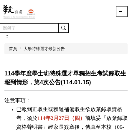
跳
到
主
要
內
容
:::
區
首頁
大學特殊選才最新公告
114學年度學士班特殊選才單獨招生考試錄取生
報到情形，第4次公告(114.01.15)
注意事項：
已報到正取生或獲遞補備取生欲放棄錄取資格
者，須於
114
年
2
月
27
日（四）
前填妥「放棄錄取
資格聲明書」經家長簽章後，傳真至本校（
06-