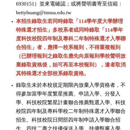
6930151
）並來電確認；或將聲明書寄至信箱：
bettyhuang@tnnua.edu.tw
本招生錄取生若同時錄取「
114
學年度大學辦理
特殊選才招生」多校系者或同時錄取「
114
學年
度科技校院四年制及專科二年制特殊選才入學聯
合招生」者，應擇一校系報到，不得重複報到
（已辦理報到之錄取生應先向原報到學校聲明放
棄錄取資格後，始可再至本校報到），違者取消
其特殊選才全部校系錄取資格。
錄取生未於本校規定期限內放棄入學資格者，不
得參加當學年度繁星推薦、申請入學、分發入
學、科技校院繁星計畫聯合推薦甄選入學、科技
校院四年制及專科學校二年制特殊選才入學聯合
招生、科技校院日間部四年制申請入學聯合招
生、四技二專之技優保送入學、技優甄審入學、