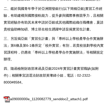
二、鑑於我國青年學子於亞洲開發銀行(以下簡稱亞銀)實習工作經
驗，有助建構與國際接軌能力，提升參與國際事務競爭力，且相關
實習經驗亦有助其未來申請於亞銀或其他國際組織任職機會，爰請
貴校協助轉知碩、博士班在校生踴躍申請旨揭實習生計畫。
三、另旨揭亞銀「實習生計畫」與「專科以上學校產學合作實施辦
法」第6條及第6-1條所定「校外實習」有別，若貴校規劃學校內實
習課程時，仍應依「專科以上學校產學合作實施辦法」等相關規定
辦理。
四、隨函檢附財政部來函及亞銀2024年實習計畫實習職缺(如附
件)；相關事宜請逕洽財政部黃瓈緯小姐，電話：02-2322-
8000#8584。
a09000000e_1120082779_senddoc2_attach1.pdf