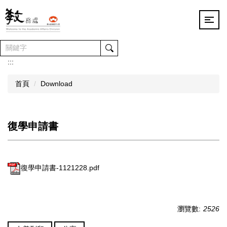
跳
到
主
要
內
容
:::
區
首頁
Download
復學申請書
復學申請書-1121228.pdf
瀏覽數:
2526