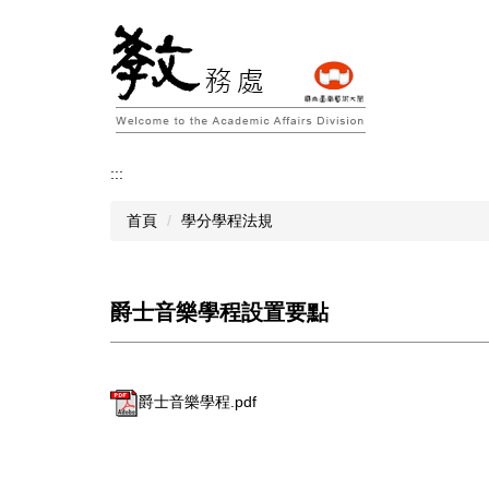
跳
到
主
要
內
容
區
:::
首頁
學分學程法規
爵士音樂學程設置要點
爵士音樂學程.pdf