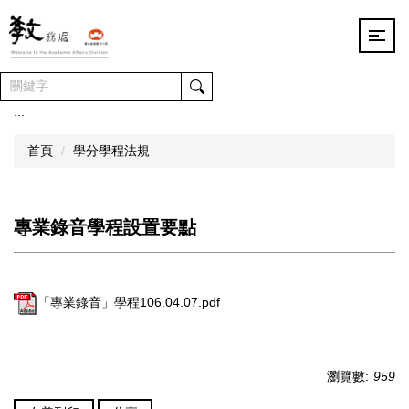
跳
到
主
要
內
容
:::
區
首頁
學分學程法規
專業錄音學程設置要點
「專業錄音」學程106.04.07.pdf
瀏覽數:
959