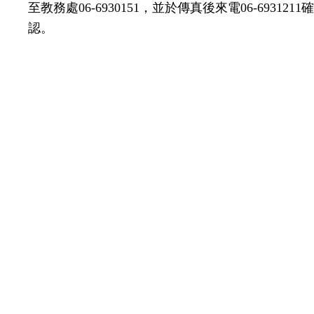
至教務處
06
-
6930151
，並於傳真後來電
06
-
6931211
確
認。