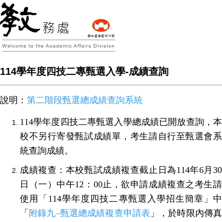
114學年度四技二專甄選入學-成績查詢
說明：
第二階段甄選總成績查詢系統
114
學年度四技二專甄選入學總成績已開放查詢，本
校不另行寄發甄試成績單，考生請自行至甄選會系
統查詢成績。
成績複查：本校甄試成績複查截止日為
114
年
6
月
3
日（一）中午
12
：
00
止，欲申請成績複查之考生
使用「
114
學年度四技二專甄選入學招生簡章」
「
附錄九–甄選總成績複查申請表
」，於時限內傳