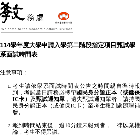
114學年度大學申請入學第二階段指定項目甄試學
系面試時間表
注意事項：
考生請依學系面試時間表公告之時間親自準時報
到，考試當日請務必攜帶
國民身分證正本（或健
IC
卡）
及
甄試通知單
，遺失甄試通知單者，請持
民身分證正本
（或健保
IC
卡）
至考生報到處辦理
發。
報到時間結束後，逾
10
分鐘未報到者，一律以棄
論，考生不得異議。